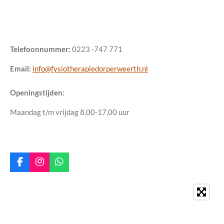
Telefoonnummer:
0223 -747 771
Email:
info@fysiotherapiedorperweerth.nl
Openingstijden:
Maandag t/m vrijdag 8.00-17.00 uur
F
I
W
a
n
h
c
s
a
e
t
t
b
a
s
o
g
A
o
r
p