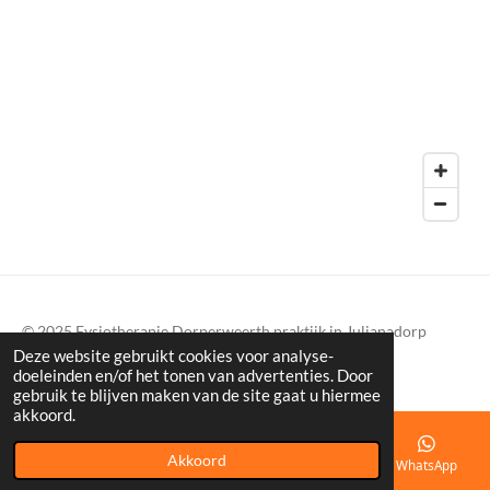
k
a
p
m
© 2025 Fysiotherapie Dorperweerth praktijk in Julianadorp
Deze website gebruikt cookies voor analyse-
Powered by
JouwWeb
doeleinden en/of het tonen van advertenties. Door
gebruik te blijven maken van de site gaat u hiermee
akkoord.
Akkoord
E-mailadres
Telefoonnummer
Kaart
WhatsApp