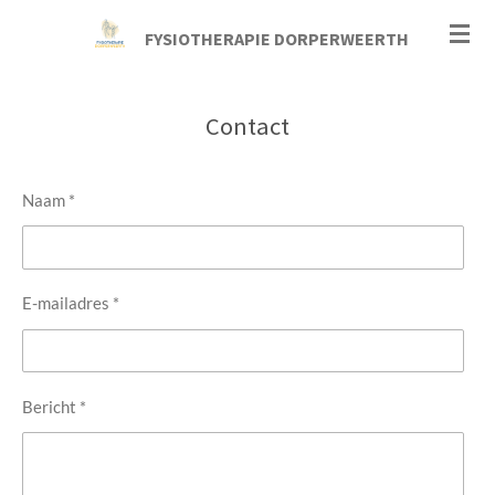
Ga
FYSIOTHERAPIE DORPERWEERTH
direct
naar
de
Contact
hoofdinhoud
Naam *
E-mailadres *
Bericht *